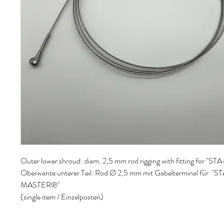
Outer lower shroud: diam. 2,5 mm rod rigging with fitting for 
Oberwante unterer Teil: Rod Ø 2,5 mm mit Gabelterminal für "S
MASTER®"
(single item / Einzelposten)